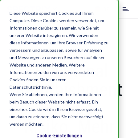
S
DE
k
Diese Website speichert Cookies auf Ihrem
i
Computer. Diese Cookies werden verwendet, um
EN
IT
p
Informationen darüber zu sammeln, wie Sie mit
t
unserer Website interagieren. Wir verwenden
o
diese Informationen, um Ihre Browser-Erfahrung zu
m
verbessern und anzupassen, sowie für Analysen
a
und Messungen zu unseren Besuchern auf dieser
i
Heißkanal
Website und anderen Medien. Weitere
n
c
Informationen zu den von uns verwendeten
o
Cookies finden Sie in unserer
Refurbishment
n
Datenschutzrichtlinie.
t
Wenn Sie ablehnen, werden Ihre Informationen
e
Weniger
beim Besuch dieser Website nicht erfasst. Ein
n
einzelnes Cookie wird in Ihrem Browser gesetzt,
t
um daran zu erinnern, dass Sie nicht nachverfolgt
Risiko. Mehr
werden möchten.
Cookie-Einstellungen