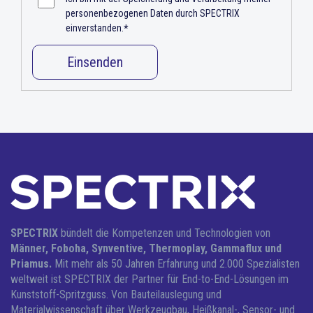
personenbezogenen Daten durch SPECTRIX
einverstanden.
*
SPECTRIX
bündelt die Kompetenzen und Technologien von
Männer, Foboha, Synventive, Thermoplay, Gammaflux und
Priamus.
Mit mehr als 50 Jahren Erfahrung und 2.000 Spezialisten
weltweit ist SPECTRIX der Partner für End-to-End-Lösungen im
Kunststoff-Spritzguss.
Von Bauteilauslegung und
Materialwissenschaft über Werkzeugbau, Heißkanal-, Sensor- und