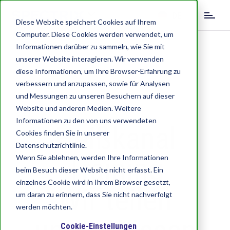
S
DE
k
Diese Website speichert Cookies auf Ihrem
i
Computer. Diese Cookies werden verwendet, um
EN
IT
p
Informationen darüber zu sammeln, wie Sie mit
t
unserer Website interagieren. Wir verwenden
o
diese Informationen, um Ihre Browser-Erfahrung zu
m
verbessern und anzupassen, sowie für Analysen
a
und Messungen zu unseren Besuchern auf dieser
i
Website und anderen Medien. Weitere
n
c
Informationen zu den von uns verwendeten
Heißkanal
o
Cookies finden Sie in unserer
n
Datenschutzrichtlinie.
t
Training
Wenn Sie ablehnen, werden Ihre Informationen
e
beim Besuch dieser Website nicht erfasst. Ein
n
einzelnes Cookie wird in Ihrem Browser gesetzt,
Wir teilen
t
um daran zu erinnern, dass Sie nicht nachverfolgt
werden möchten.
Cookie-Einstellungen