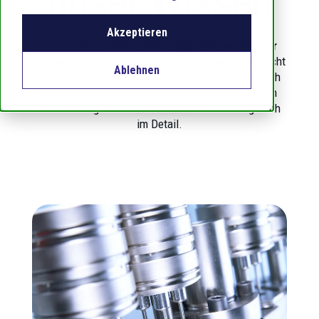
unser Wissen
Akzeptieren
Damit Sie das
volle Leistungspotenzial unserer
Systeme
ausschöpfen können, bieten wir Ihnen nicht
Ablehnen
nur eine solide technische Grundlage, sondern auch
praxisnahe Einblicke – maßgeschneidert für Ihren
Arbeitsalltag. Denn wahre Meisterschaft zeigt sich
im Detail.