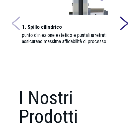
1. Spillo cilindrico
2. Anello 
punto d’iniezione estetico e puntali arretrati
con superfi
assicurano massima affidabilità di processo.
temprato. O
minimo e un
temperatura
I Nostri
Prodotti