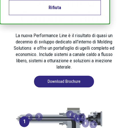
Sistemi a
Rifiuta
Canale Caldo
La nuova Performance Line è il risultato di quasi un
decennio di sviluppo dedicato all'interno di Molding
Solutions e offre un
portafoglio di ugelli completo ed
economico
. Include sistemi a canale caldo a flusso
libero, sistemi a otturazione e soluzioni a iniezione
laterale.
4
3
5
2
7
6
1
8
9