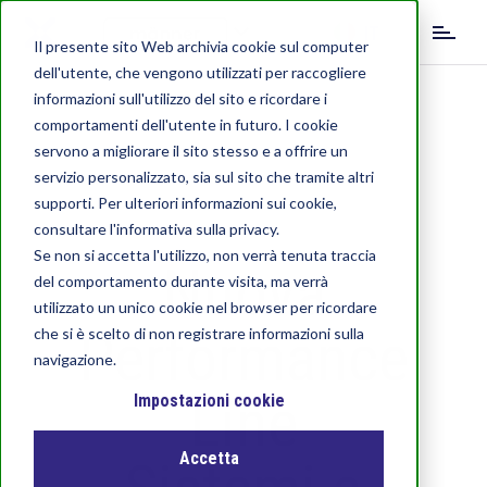
S
IT
k
Il presente sito Web archivia cookie sul computer
i
dell'utente, che vengono utilizzati per raccogliere
DE
EN
p
informazioni sull'utilizzo del sito e ricordare i
t
comportamenti dell'utente in futuro. I cookie
o
servono a migliorare il sito stesso e a offrire un
m
servizio personalizzato, sia sul sito che tramite altri
a
supporti. Per ulteriori informazioni sui cookie,
i
consultare l'informativa sulla privacy.
n
c
Se non si accetta l'utilizzo, non verrà tenuta traccia
Nuova
o
del comportamento durante visita, ma verrà
n
utilizzato un unico cookie nel browser per ricordare
t
Performance
che si è scelto di non registrare informazioni sulla
e
navigazione.
n
Line
t
Impostazioni cookie
Accetta