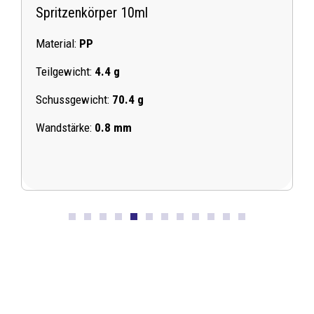
Spritzenkörper 10ml
S
Material:
PP
M
Teilgewicht:
4.4
g
T
Schussgewicht:
70.4 g
S
Wandstärke:
0.8 mm
W