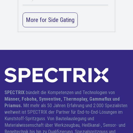
SPECTRIX
bündelt die Kompetenzen und Technologien von
Männer, Foboha, Synventive, Thermoplay, Gammaflux und
Priamus.
Mit mehr als 50 Jahren Erfahrung und 2.000 Spezialisten
weltweit ist SPECTRIX der Partner für End-to-End-Lösungen im
Kunststoff-Spritzguss.
Von Bauteilauslegung und
Materialwissenschaft über Werkzeugbau, Heißkanal-, Sensor- und
Regeltechnik bis hin zu Qualifizierung, Spezialspritzguss und