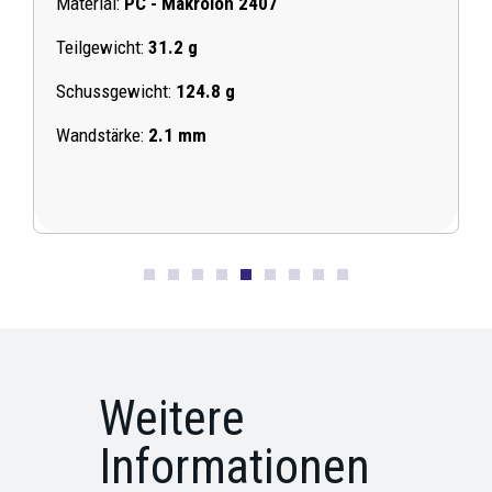
Material:
PC -
Makrolon
2407
M
Teilgewicht:
31.2 g
T
Schussgewicht:
124.8 g
S
Wandstärke:
2.1 mm
W
Weitere
Informationen