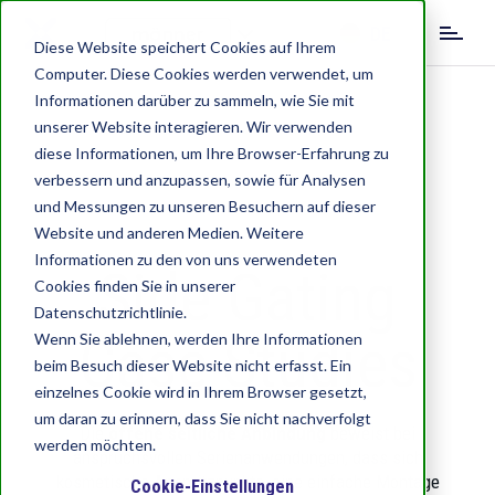
S
DE
k
Diese Website speichert Cookies auf Ihrem
i
Computer. Diese Cookies werden verwendet, um
EN
IT
p
Informationen darüber zu sammeln, wie Sie mit
t
unserer Website interagieren. Wir verwenden
o
diese Informationen, um Ihre Browser-Erfahrung zu
m
verbessern und anzupassen, sowie für Analysen
a
und Messungen zu unseren Besuchern auf dieser
i
Website und anderen Medien. Weitere
n
c
Informationen zu den von uns verwendeten
Side Gating
o
Cookies finden Sie in unserer
n
Datenschutzrichtlinie.
t
Case Studies
Wenn Sie ablehnen, werden Ihre Informationen
e
beim Besuch dieser Website nicht erfasst. Ein
n
einzelnes Cookie wird in Ihrem Browser gesetzt,
t
um daran zu erinnern, dass Sie nicht nachverfolgt
Die
offene seitliche Anbindung
beweist bei
werden möchten.
anspruchsvollen Serienanwendungen, dass sich
kosmetische Anspritzpunkte, eine einfache Montage
Cookie-Einstellungen